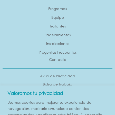
Programas
Equipo
Tratantes
Padecimientos
Instalaciones
Preguntas Frecuentes
Contacto
Aviso de Privacidad
Bolsa de Trabajo
Valoramos tu privacidad
Usamos cookies para mejorar su experiencia de
Contacto
navegación, mostrarle anuncios o contenidos
personalizados y analizar nuestro tráfico. Al hacer clic